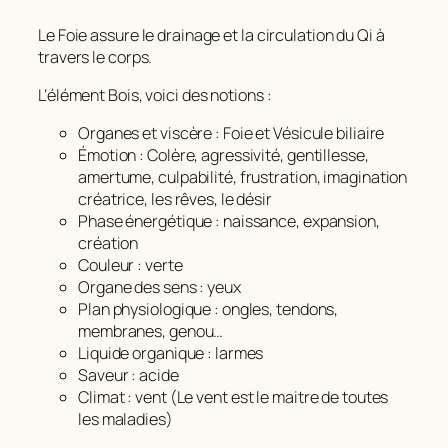
Le Foie assure le drainage et la circulation du Qi à
travers le corps.
L’élément Bois, voici des notions :
Organes et viscère : Foie et Vésicule biliaire
Émotion : Colère, agressivité, gentillesse,
amertume, culpabilité, frustration, imagination
créatrice, les rêves, le désir
Phase énergétique : naissance, expansion,
création
Couleur : verte
Organe des sens : yeux
Plan physiologique : ongles, tendons,
membranes, genou…
Liquide organique : larmes
Saveur : acide
Climat : vent (
Le vent est le maitre de toutes
les maladies
)