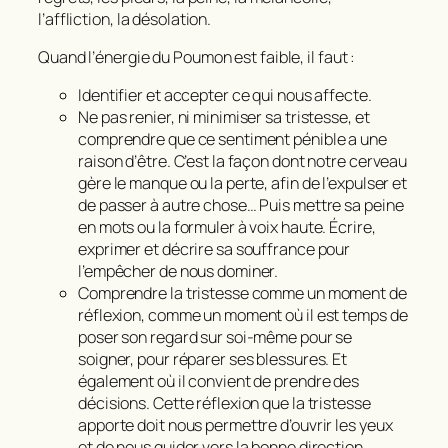
l’affliction, la désolation.
Quand l’énergie du Poumon est faible, il faut :
Identifier et accepter ce qui nous affecte.
Ne pas renier, ni minimiser sa tristesse, et
comprendre que ce sentiment pénible a une
raison d’être. C’est la façon dont notre cerveau
gère le manque ou la perte, afin de l’expulser et
de passer à autre chose… Puis mettre sa peine
en mots ou la formuler à voix haute. Écrire,
exprimer et décrire sa souffrance pour
l’empêcher de nous dominer.
Comprendre la tristesse comme un moment de
réflexion, comme un moment où il est temps de
poser son regard sur soi-même pour se
soigner, pour réparer ses blessures. Et
également où il convient de prendre des
décisions. Cette réflexion que la tristesse
apporte doit nous permettre d’ouvrir les yeux
et de nous guider vers la bonne direction.