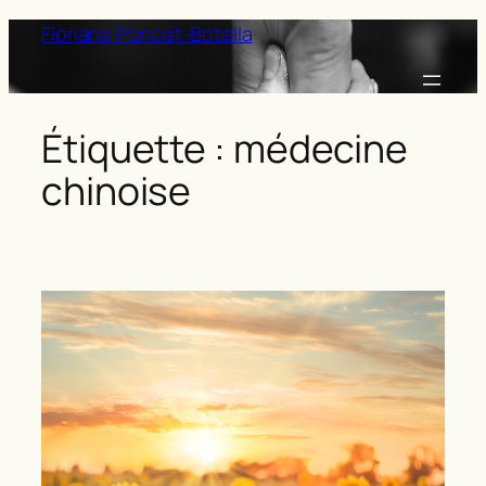
Aller
Floriane Poncet-Botella
au
contenu
Étiquette :
médecine
chinoise