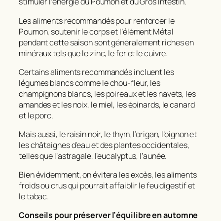
stimuler l’énergie du Poumon et du Gros Intestin.
Les aliments recommandés pour renforcer le
Poumon, soutenir le corps et l’élément Métal
pendant cette saison sont généralement riches en
minéraux tels que le zinc, le fer et le cuivre.
Certains aliments recommandés incluent les
légumes blancs comme le chou-fleur, les
champignons blancs, les poireaux et les navets, les
amandes et les noix, le miel, les épinards, le canard
et le porc.
Mais aussi, le raisin noir, le thym, l’origan, l’oignon et
les châtaignes d’eau et des plantes occidentales,
telles que l’astragale, l’eucalyptus, l’aunée.
Bien évidemment, on évitera les excès, les aliments
froids ou crus qui pourrait affaiblir le feu digestif et
le tabac.
Conseils pour préserver l’équilibre en automne