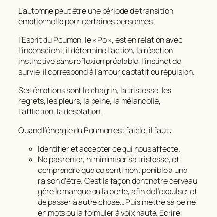
L’automne peut être une période de transition
émotionnelle pour certaines personnes.
l’Esprit du Poumon, le « Po », est en relation avec
l’inconscient, il détermine l’action, la réaction
instinctive sans réflexion préalable, l’instinct de
survie, il correspond à l’amour captatif ou répulsion.
Ses émotions sont le chagrin, la tristesse, les
regrets, les pleurs, la peine, la mélancolie,
l’affliction, la désolation.
Quand l’énergie du Poumon est faible, il faut :
Identifier et accepter ce qui nous affecte.
Ne pas renier, ni minimiser sa tristesse, et
comprendre que ce sentiment pénible a une
raison d’être. C’est la façon dont notre cerveau
gère le manque ou la perte, afin de l’expulser et
de passer à autre chose… Puis mettre sa peine
en mots ou la formuler à voix haute. Écrire,