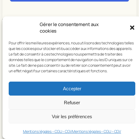
Gérer le consentement aux
cookies
Floriane Poncet-Botella
Pour offrir les meilleures expériences, nous utilisons des technologies telles
que les cookies pour stocker et/ou accéder aux informations des appareils.
Le fait de consentir à ces technologies nous permettra de traiter des
Activités de bien-être
données telles que le comportement de navigation ou les ID uniques sur ce
site. Le fait de ne pas consentir ou de retirer son consentement peut avoir
un effet négatif sur certaines caractéristiques et fonctions.
7 rue de l’Alma, 24100 Bergerac
Accepter
florianepbpro@gmail.com
Refuser
Accueil
Twenty Twenty-Five
Conçu avec
WordPress
Voir les préférences
Mentions légales – CGU – CGV
Mentions légales – CGU – CGV