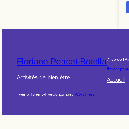
Floriane Poncet-Botella
7 rue de l’
florianepbp
Activités de bien-être
Accueil
Twenty Twenty-Five
Conçu avec
WordPress