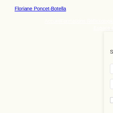
Floriane Poncet-Botella
Accueil
Formations Réflexologi
Espace é
S