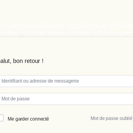
e
Formations Massages
Formations de perfecti
tudiant
Chèque cadeau formation e-learning
Livre
alut, bon retour !
Mot de passe oublié
Me garder connecté