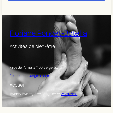
Floriane Poncet-Botella
Activités de bien-être
7 rue de l’Alma, 24100 Bergerac
florianepbpro@gmail.com
Accueil
Twenty Twenty-Five
Conçu avec
WordPress