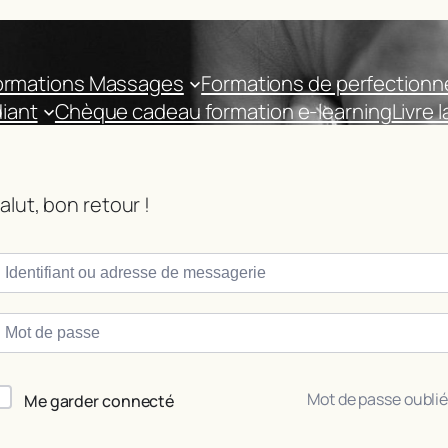
ormations Massages
Formations de perfection
iant
Chèque cadeau formation e-learning
Livre 
alut, bon retour !
Mot de passe oublié
Me garder connecté