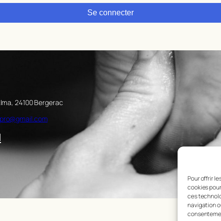
Se connecter
’Alma, 24100 Bergerac
bpro@gmail.com
l
Pour offrir l
cookies pour
ces technolo
navigation ou
consentement