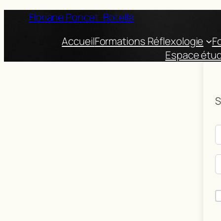
Floriane Poncet-Botella
Accueil
Formations Réflexologie
F
Espace étud
S