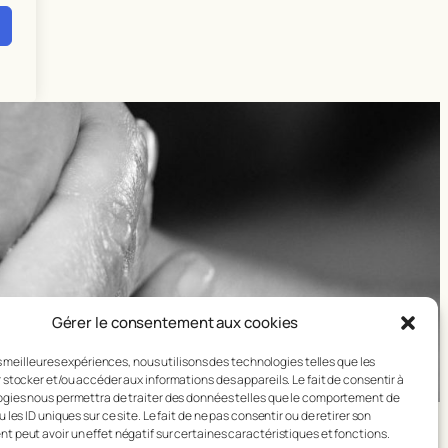
Gérer le consentement aux cookies
es meilleures expériences, nous utilisons des technologies telles que les
 stocker et/ou accéder aux informations des appareils. Le fait de consentir à
gies nous permettra de traiter des données telles que le comportement de
 les ID uniques sur ce site. Le fait de ne pas consentir ou de retirer son
 peut avoir un effet négatif sur certaines caractéristiques et fonctions.