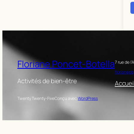
Floriane Poncet-Botella
7 rue de l
florianep
Activités de bien-être
Accuei
Twenty Twenty-Five
Conçu avec
WordPress