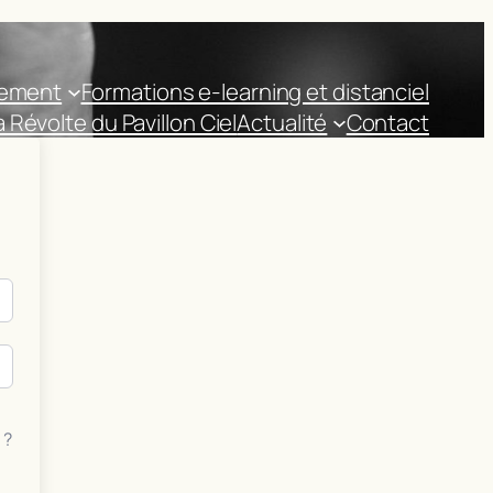
nement
Formations e-learning et distanciel
la Révolte du Pavillon Ciel
Actualité
Contact
 ?