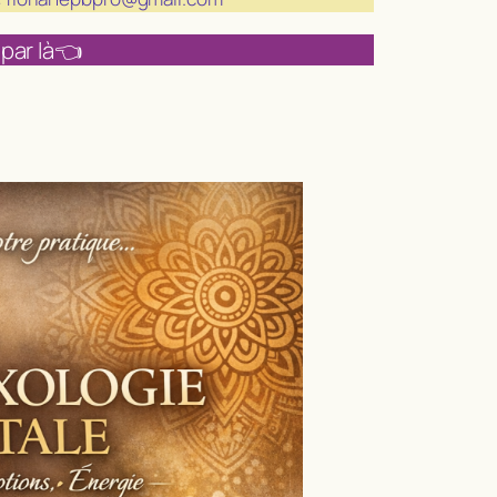
 par là👈